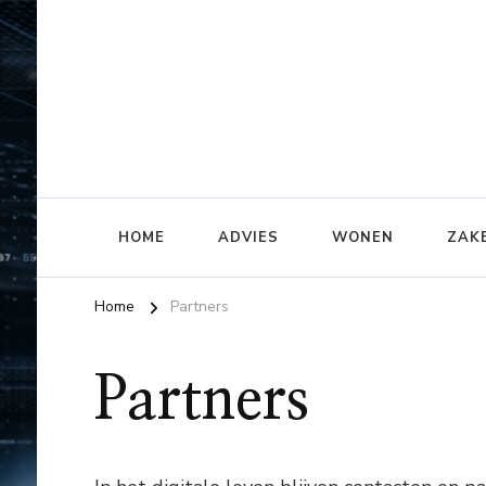
Alles wat belangrijk is bij een digitaal leven
Digilife
HOME
ADVIES
WONEN
ZAKE
Home
Partners
Partners