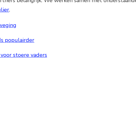
partners belangrijk. We werken samen met onderstaande p
lier
.
weging
ds populairder
 voor stoere vaders