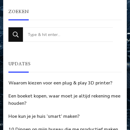
ZOEKEN
Op
zoek
naar
iets?
UPDATES
Waarom kiezen voor een plug & play 3D printer?
Een boeket kopen, waar moet je altijd rekening mee
houden?
Hoe kun je je huis ‘smart’ maken?
10 Dingen op mijn bureau die me productief maken