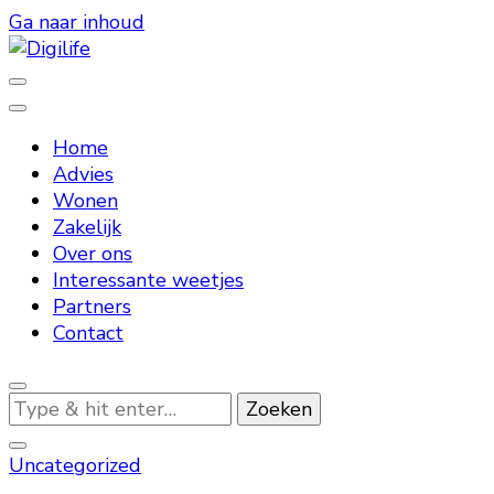
Ga naar inhoud
Alles wat belangrijk is bij een digitaal leven
Digilife
Home
Advies
Wonen
Zakelijk
Over ons
Interessante weetjes
Partners
Contact
Op
zoek
naar
Uncategorized
iets?