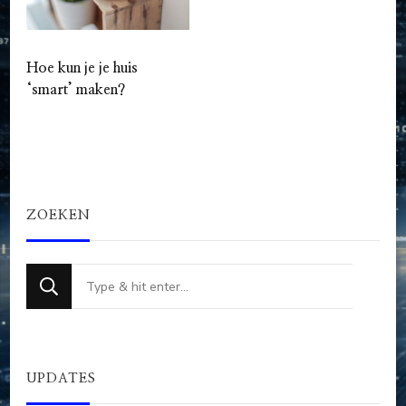
Hoe kun je je huis
‘smart’ maken?
ZOEKEN
Op
zoek
naar
iets?
UPDATES